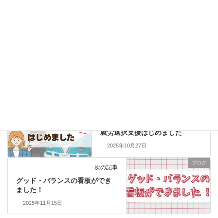
2026年4月28日
利用者さんが日商PC検定 データ活用 BASICに合格しました！
2026年3月5日
ブログ
カテゴリー
ハロウィン
就労支援
障がい者福祉
タグ
お知らせ
前の記事
就労選択支援はじめました
2025年10月27日
ブログ
次の記事
グッド・バランスの看板ができ
ました！
2025年11月15日