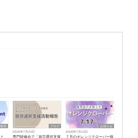
格取得
ブログ
お知らせ
2026年7月23日
2026年7月13日
lと
専門研修会で「就労選択支援
７月のオレンジクローバー販