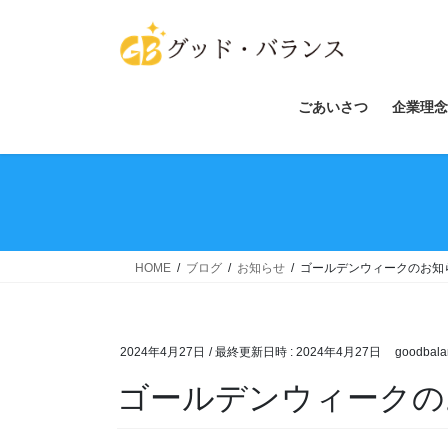
コ
ナ
ン
ビ
テ
ゲ
ン
ー
ツ
シ
ごあいさつ
企業理念
へ
ョ
ス
ン
キ
に
ッ
移
プ
動
HOME
ブログ
お知らせ
ゴールデンウィークのお知
2024年4月27日
/ 最終更新日時 :
2024年4月27日
goodbala
ゴールデンウィークの