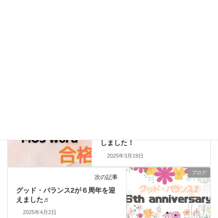
グッド・バランス２の７周年記念をお祝いしました！
2026年4月28日
委託販売先
カテゴリー
ハンドメイド
大村市
障がい者雇用
タグ
委託販売中
資格取得
前の記事
利用者さんがMOS Wordに合格
しました！
2025年3月19日
ブログ
次の記事
グッド・バランス2が６周年を迎
えました♬
2025年4月2日