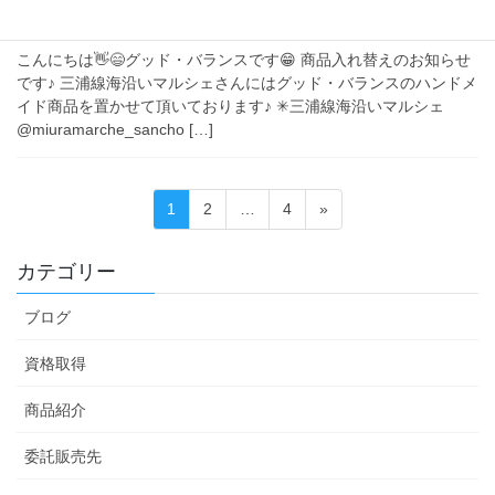
商品入れ替えのお知らせです♪
こんにちは👋😄グッド・バランスです😁 商品入れ替えのお知らせ
です♪ 三浦線海沿いマルシェさんにはグッド・バランスのハンドメ
イド商品を置かせて頂いております♪ ✳︎三浦線海沿いマルシェ
@miuramarche_sancho […]
投
固
固
固
1
2
…
4
»
稿
定
定
定
ペ
ペ
ペ
の
カテゴリー
ー
ー
ー
ペ
ジ
ジ
ジ
ブログ
ー
ジ
資格取得
送
商品紹介
り
委託販売先