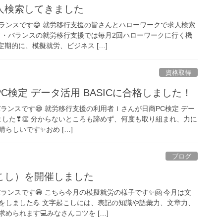
人検索してきました
バランスです😁 就労移行支援の皆さんとハローワークで求人検索
グッド・バランスの就労移行支援では毎月2回ハローワークに行く機
定期的に、模擬就労、ビジネス […]
資格取得
C検定 データ活用 BASICに合格しました！
・バランスです😁 就労移行支援の利用者Ｉさんが日商PC検定 デー
されました❣👏 分からないところも諦めず、何度も取り組まれ、力に
らしいです✨️おめ […]
ブログ
こし）を開催しました
バランスです😁 こちら今月の模擬就労の様子です✨🤗 今月は文
をしました💪 文字起こしには、表記の知識や語彙力、文章力、
られます💻️みなさんコツを […]