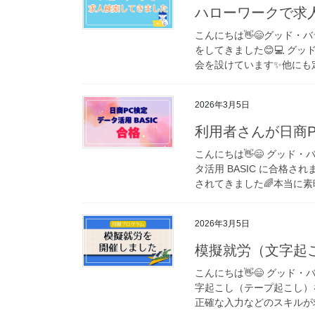
ハローワークで求
こんにちは👋😄グッド・
をしてきました😊💻️ 
会を設けています✨️他にも
2026年3月5日
利用者さんが日商P
こんにちは👋😄 グッド
タ活用 BASIC に合格
されてきました🌈本当に素晴
2026年3月5日
模擬就労（文字起
こんにちは👋😄 グッド・
字起こし（テープ起こし）
正確な入力などのスキルが求め