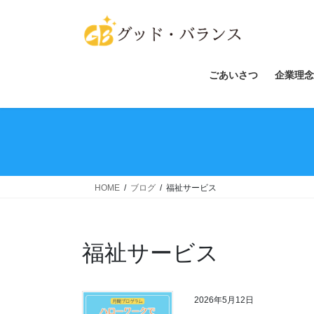
コ
ナ
ン
ビ
テ
ゲ
ン
ー
ツ
シ
ごあいさつ
企業理念
へ
ョ
ス
ン
キ
に
ッ
移
プ
動
HOME
ブログ
福祉サービス
福祉サービス
2026年5月12日