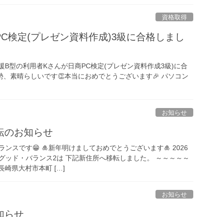
資格取得
C検定(プレゼン資料作成)3級に合格しまし
支援B型の利用者Kさんが日商PC検定(プレゼン資料作成3級)に合
勢、素晴らしいです👏本当におめでとうございます🎉 パソコン
お知らせ
転のお知らせ
ランスです😁 🎍新年明けましておめでとうございます🎍 2026
グッド・バランス2は 下記新住所へ移転しました。 ～～～～～
 長崎県大村市本町 […]
お知らせ
知らせ