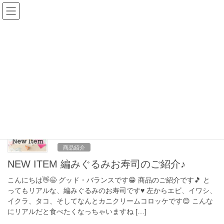
コ
ナ
ン
ビ
テ
ゲ
ン
ー
ブログ
ツ
シ
へ
ョ
ス
ン
HOME
ブログ
編みぐるみ
キ
に
ッ
移
プ
動
編みぐるみ
2025年6月2日
商品紹介
NEW ITEM 編みぐるみお寿司のご紹介♪
こんにちは👋😄 グッド・バランスです😁 商品のご紹介です🎵 と
ってもリアルな、編みぐるみのお寿司です♥ 左からエビ、イワシ、
イクラ、タコ、そしてなんとカニクリームコロッケです😊 こんな
にリアルだと食べたくなっちゃいますね […]