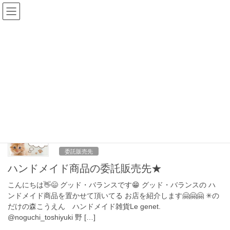
コ
ナ
ン
ビ
テ
ゲ
ン
ー
ブログ
ツ
シ
へ
ョ
ス
ン
HOME
ブログ
野岳湖
キ
に
ッ
移
プ
動
野岳湖
2024年7月10日
委託販売先
ハンドメイド商品の委託販売先★
こんにちは👋😄 グッド・バランスです😁 グッド・バランスの ハ
ンドメイド商品を置かせて頂いてる お店を紹介します🤗🤗🤗 ✳︎の
だけの森こうえん ハンドメイド雑貨Le genet.
@noguchi_toshiyuki 野 […]