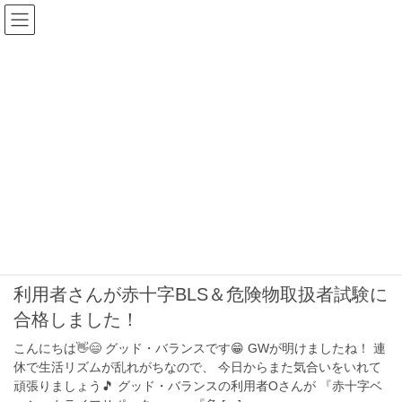
コ
ナ
ン
ビ
テ
ゲ
ン
ー
ブログ
ツ
シ
へ
ョ
ス
ン
HOME
ブログ
BLS
キ
に
ッ
移
プ
動
BLS
2024年5月7日
資格取得
利用者さんが赤十字BLS＆危険物取扱者試験に
合格しました！
こんにちは👋😄 グッド・バランスです😁 GWが明けましたね！ 連
休で生活リズムが乱れがちなので、 今日からまた気合いをいれて
頑張りましょう🎵 グッド・バランスの利用者Oさんが 『赤十字ベ