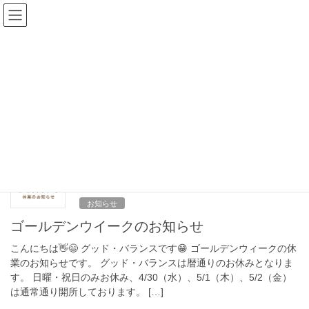
コ
ナ
ン
ビ
テ
ゲ
ン
ー
ブログ
ツ
シ
へ
ョ
ス
ン
HOME
ブログ
gw
キ
に
ッ
移
プ
動
gw
2025年4月24日
お知らせ
ゴールデンウイークのお知らせ
こんにちは👋😄 グッド・バランスです😁 ゴールデンウィークの休
業のお知らせです。 グッド・バランスは暦通りのお休みとなりま
す。 日曜・祝日のみお休み、4/30（水）、5/1（木）、5/2（金）
は通常通り開所しております。 […]