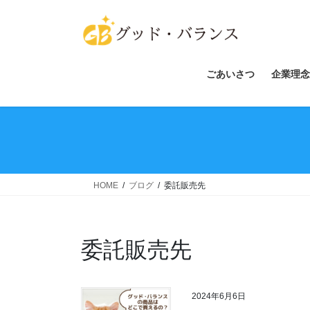
コ
ナ
ン
ビ
テ
ゲ
ン
ー
ツ
シ
ごあいさつ
企業理念
へ
ョ
ス
ン
キ
に
ッ
移
プ
動
HOME
ブログ
委託販売先
委託販売先
2024年6月6日