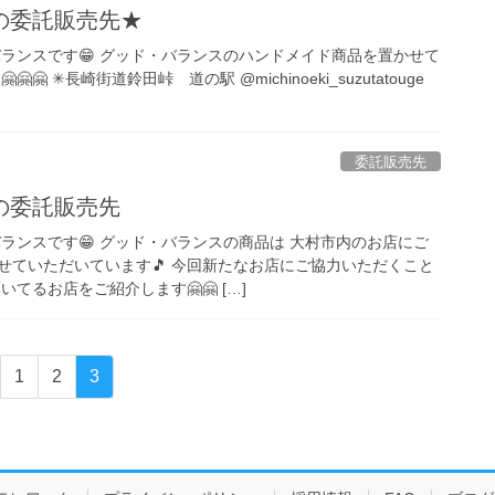
の委託販売先★
・バランスです😁 グッド・バランスのハンドメイド商品を置かせて
🤗 ✳︎長崎街道鈴田峠 道の駅 @michinoeki_suzutatouge
委託販売先
の委託販売先
・バランスです😁 グッド・バランスの商品は 大村市内のお店にご
せていただいています🎵 今回新たなお店にご協力いただくこと
てるお店をご紹介します🤗🤗 […]
固
固
固
1
2
3
定
定
定
ペ
ペ
ペ
ー
ー
ー
ジ
ジ
ジ