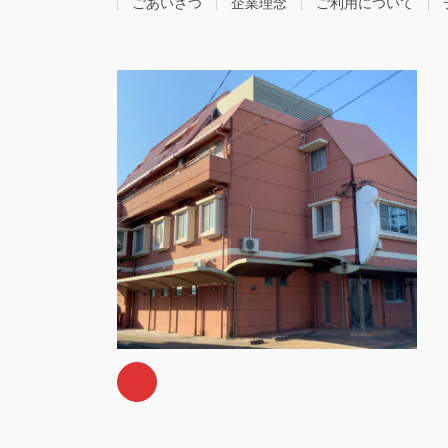
ごあいさつ
企業理念
ご利用について
ー
ジ
送
り