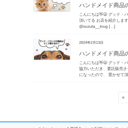
ハンドメイド商品
こんにちは👋😄 グッド
頂いてる お店を紹介します🤗🤗
@suzuta__toug […]
2024年2月13日
ハンドメイド商品
こんにちは👋😄 グッド
協力いただき、委託販売さ
になったので、 置かせて頂い
投
«
稿
の
ペ